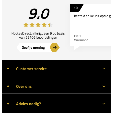
9.0
10
besteld en keurig optijd ge
HockeyDirect.nl krijgt een 9 op basis
By
H
van 52106 beoordelingen
Warmond
Geef je mening
Customer service
Over ons
Advies nodig?