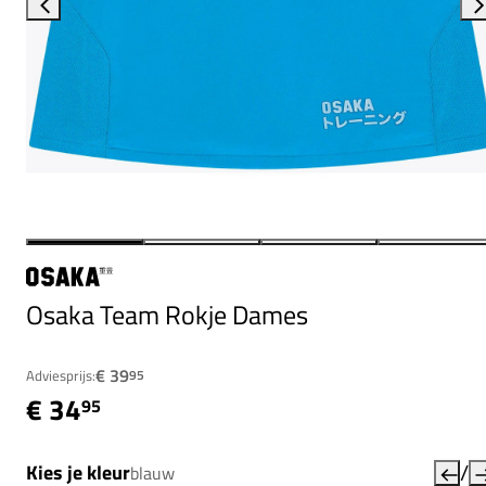
Osaka Team Rokje Dames
€ 39
Adviesprijs:
95
€ 34
95
/
Kies je kleur
blauw