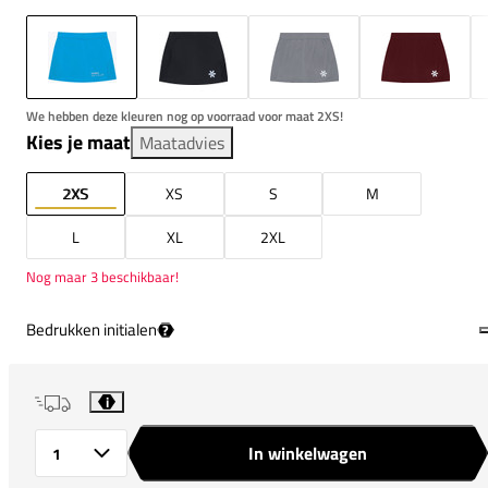
We hebben deze kleuren nog op voorraad voor maat 2XS!
Kies je maat
Maatadvies
2XS
XS
S
M
L
XL
2XL
Nog maar 3 beschikbaar!
Bedrukken initialen
?
i
In winkelwagen
Aantal