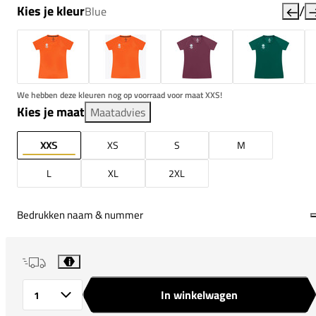
/
Kies je kleur
Blue
We hebben deze kleuren nog op voorraad voor maat XXS!
Kies je maat
Maatadvies
XXS
XS
S
M
L
XL
2XL
Bedrukken naam & nummer
i
In winkelwagen
Aantal