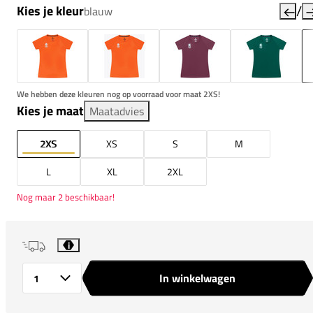
/
Kies je kleur
blauw
We hebben deze kleuren nog op voorraad voor maat 2XS!
Kies je maat
Maatadvies
2XS
XS
S
M
L
XL
2XL
Nog maar 2 beschikbaar!
i
In winkelwagen
Aantal