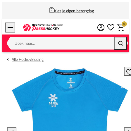
Kies je eigen bezorgdag
0
Verlanglijstj
Winkel
Zoek naar...
Zoeke
Alle Hockeykleding
T