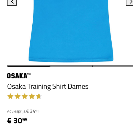
Osaka Training Shirt Dames
€ 34
Adviesprijs:
95
€ 30
95