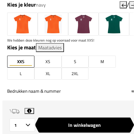
/
Kies je kleur
navy
We hebben deze kleuren nog op voorraad voor maat XXS!
Kies je maat
Maatadvies
XXS
XS
S
M
L
XL
2XL
Bedrukken naam & nummer
i
In winkelwagen
Aantal