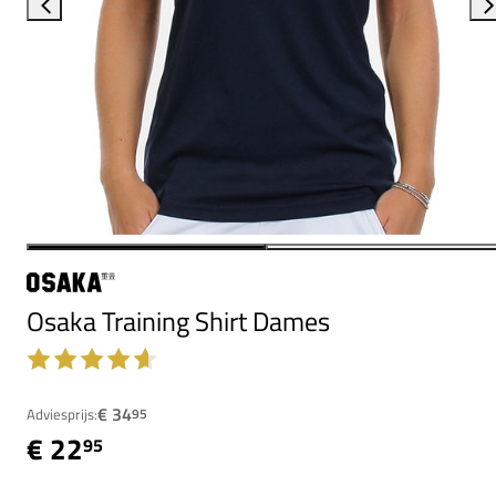
Osaka Training Shirt Dames
€ 34
Adviesprijs:
95
€ 22
95